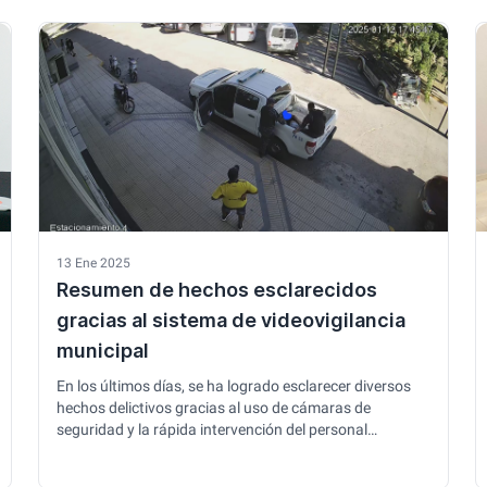
ejido urbano. Esta normativa tiene como objetivo
principal promover la seguridad, la salubridad y el
bienestar de los vecinos, enfrentando riesgos como el
dengue, …
13 Ene 2025
Resumen de hechos esclarecidos
gracias al sistema de videovigilancia
municipal
En los últimos días, se ha logrado esclarecer diversos
hechos delictivos gracias al uso de cámaras de
seguridad y la rápida intervención del personal
municipal y las Fuerzas. A continuación, un resumen de
los casos más relevantes: 10 de enero de