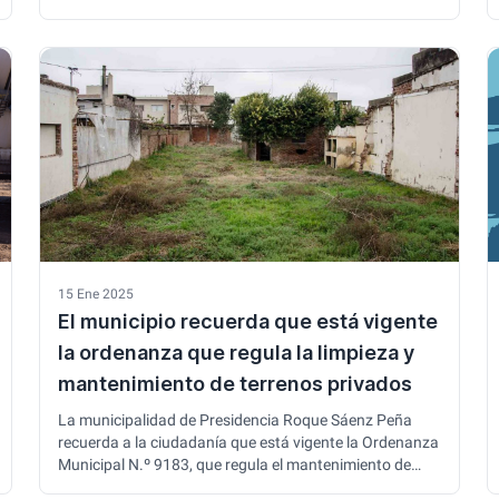
pueden ser abonados de forma presencial o por
canales electrónicos a través de la página del
municipio. El beneficio rige para todos los
contribuyentes que estén al día …
15 Ene 2025
El municipio recuerda que está vigente
la ordenanza que regula la limpieza y
mantenimiento de terrenos privados
La municipalidad de Presidencia Roque Sáenz Peña
recuerda a la ciudadanía que está vigente la Ordenanza
Municipal N.º 9183, que regula el mantenimiento de
terrenos baldíos y espacios abandonados dentro del