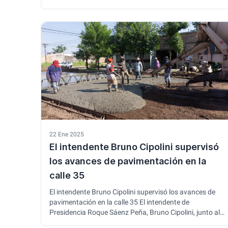
área, comentó que la semana pasada estuvieron
fumigando el Cementerio luego de un trabajo de
desmalezado en esa zona. Cabe mencionar que
semanalmente se recorren los barrios …
22 Ene 2025
El intendente Bruno Cipolini supervisó
los avances de pavimentación en la
calle 35
El intendente Bruno Cipolini supervisó los avances de
pavimentación en la calle 35 El intendente de
Presidencia Roque Sáenz Peña, Bruno Cipolini, junto al
arquitecto Milton Acuña, recorrió la obra de