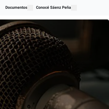
Documentos
Conocé Sáenz Peña
ices"
mostrar submenú para "Documentos"
show submenu for "O