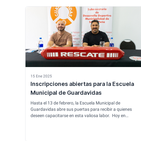
pavimentación que se está llevando a cabo en la calle
35, desde la 14 hasta la 20. Este tramo forma parte de
un corredor …
15 Ene 2025
Inscripciones abiertas para la Escuela
Municipal de Guardavidas
Hasta el 13 de febrero, la Escuela Municipal de
Guardavidas abre sus puertas para recibir a quienes
deseen capacitarse en esta valiosa labor. Hoy en
conferencia de prensa realizada en el Salón Benítez de
la municipalidad, Mariano Cardoso, subsecretario de
Desarrollo Deportivo, y Denis Cancelarich, responsable
de deportes acuáticos, dieron detalles del curso. Denis