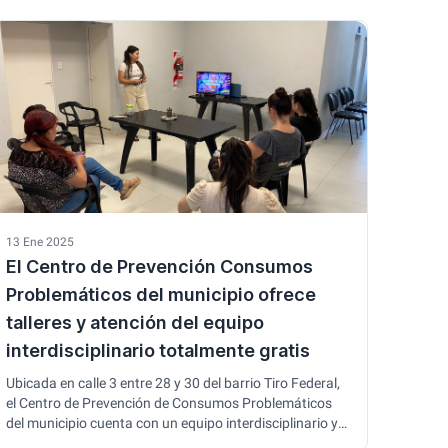
nadadores de todas las edades, con categorías que van
desde los más pequeños hasta los …
13 Ene 2025
El Centro de Prevención Consumos
Problemáticos del municipio ofrece
talleres y atención del equipo
interdisciplinario totalmente gratis
Ubicada en calle 3 entre 28 y 30 del barrio Tiro Federal,
el Centro de Prevención de Consumos Problemáticos
del municipio cuenta con un equipo interdisciplinario y
talleres de prevención.En tal sentido Mariana Ibañez,