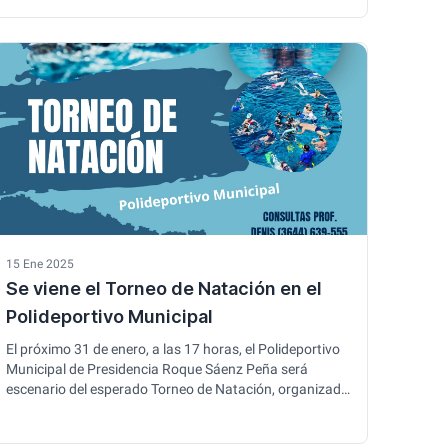
calles 116 y 143, rinde homenaje a los veteranos de
guerra y se consolida como un lugar de encuentro …
15 Ene 2025
Se viene el Torneo de Natación en el
Polideportivo Municipal
El próximo 31 de enero, a las 17 horas, el Polideportivo
Municipal de Presidencia Roque Sáenz Peña será
escenario del esperado Torneo de Natación, organizado
por la Secretaría de Desarrollo Humano y Deportes de la
municipalidad. Este evento está diseñado para