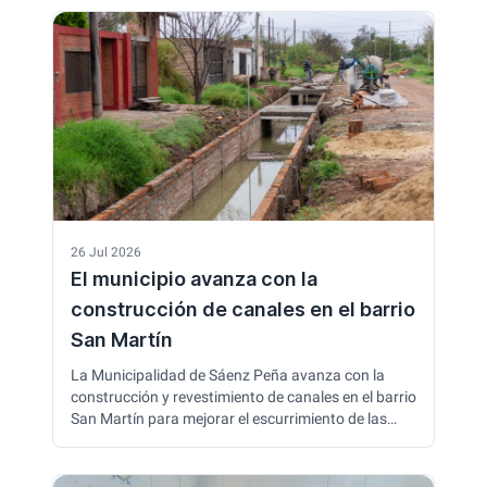
artística, la inclusión y la reinserción social,
destacando el valor de la cultura como herramienta
de transformación y nuevas oportunidades.
26 Jul 2026
El municipio avanza con la
construcción de canales en el barrio
San Martín
La Municipalidad de Sáenz Peña avanza con la
construcción y revestimiento de canales en el barrio
San Martín para mejorar el escurrimiento de las
aguas pluviales y reducir anegamientos. Las obras
incluyen una nueva estación de bombeo y forman
parte de un plan integral de infraestructura hídrica