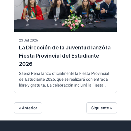
23 Jul 2026
La Dirección de la Juventud lanzó la
Fiesta Provincial del Estudiante
2026
Sáenz Peña lanzó oficialmente la Fiesta Provincial
del Estudiante 2026, que se realizará con entrada
libre y gratuita. La celebración incluirá la Fiesta
Local el 5 de septiembre con desfile de carrozas y
elección de representantes, mientras que el 12 de
septiembre se llevará a cabo la instancia provincial
« Anterior
Siguiente »
en el predio de la ex Ferichaco, con espectáculos,
patio gastronómico y la elección de la
representante chaqueña para la Fiesta Nacional de
los Estudiantes.