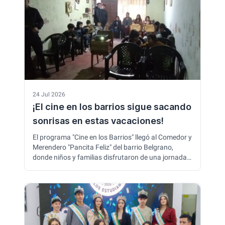
oportunidades.
24 Jul 2026
¡El cine en los barrios sigue sacando
sonrisas en estas vacaciones!
El programa "Cine en los Barrios" llegó al Comedor y
Merendero "Pancita Feliz" del barrio Belgrano,
donde niños y familias disfrutaron de una jornada
de cine y recreación durante las vacaciones de
invierno. Además, se destacó la labor solidaria del
merendero, que asiste a 67 niños y convoca a la
comunidad a colaborar con donaciones para
continuar su tarea.