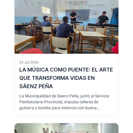
y mejoras urbanas que también contempla
enripiado y pavimentación en distintos barrios de la
ciudad.
24 Jul 2026
LA MÚSICA COMO PUENTE: EL ARTE
QUE TRANSFORMA VIDAS EN
SÁENZ PEÑA
La Municipalidad de Sáenz Peña, junto al Servicio
Penitenciario Provincial, impulsa talleres de
guitarra y bombo para internos con buena
conducta. La iniciativa busca promover la
inclusión, el aprendizaje y la reinserción social,
demostrando el valor de la cultura como
herramienta de transformación y nuevas