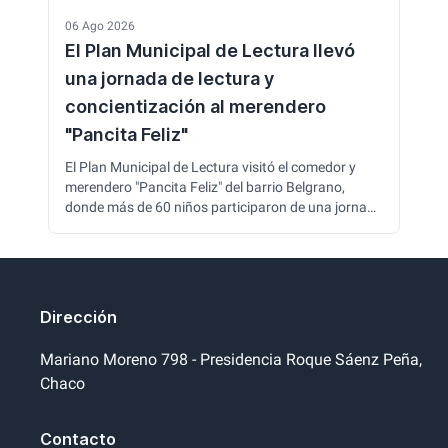
06 Ago 2026
El Plan Municipal de Lectura llevó
una jornada de lectura y
concientización al merendero
"Pancita Feliz"
El Plan Municipal de Lectura visitó el comedor y
merendero "Pancita Feliz" del barrio Belgrano,
donde más de 60 niños participaron de una jornada
de lectura y actividades sobre el cuidado del
ambiente y el reciclaje. La iniciativa continúa
acercando la lectura y la cultura a los distintos
barrios de la ciudad.
Dirección
Mariano Moreno 798 - Presidencia Roque Sáenz Peña,
Chaco
Contacto