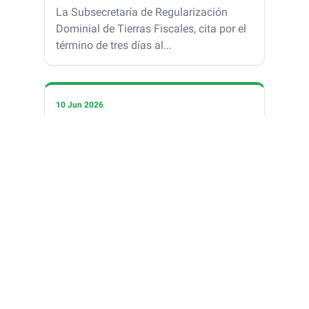
La Subsecretaría de Regularización
Dominial de Tierras Fiscales, cita por el
término de tres días al...
10 Jun 2026
Edicto de Convocatoria
La Subsecretaría de Regulación
Dominial de Tierras Fiscales cita por el
término de tres días a parti...
Ver todos los edictos