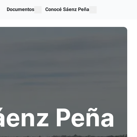
Documentos
Conocé Sáenz Peña
ices"
mostrar submenú para "Documentos"
show submenu for "O
áenz Peña