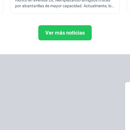
hídrico en avenida 28, reemplazando antiguos cruces
por alcantarillas de mayor capacidad. Actualmente, los
trabajos se realizan en la intersección con calle 17,
buscando optimizar el escurrimiento del agua y reducir
anegamientos durante lluvias intensas.
Ver más noticias