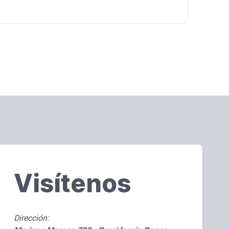
buscó fortalecer la actividad carnavalera durante todo
el año, recuperar esta tradicional celebración y dar el
primer paso hacia los Carnavales 2027, con una gran
participación del público y delegaciones de distintas
localidades.
Visítenos
Dirección: