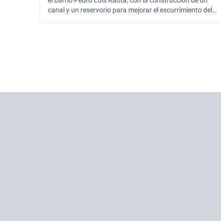
el barrio Pedro Luis Raota, con la construcción de un
canal y un reservorio para mejorar el escurrimiento del
agua y prevenir anegamientos. La intervención forma
parte del Plan Integral de Escurrimiento Pluvial y
beneficiará a distintos sectores del noreste de Sáenz
Peña.