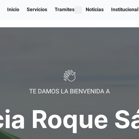
Inicio
Servicios
Tramites
Noticias
Institucional
show submenu for "Our serv
TE DAMOS LA BIENVENIDA A
cia Roque S